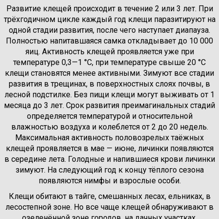
Развитие клещей происходит в течение 2 или 3 лет. При
трёхгодичном цикле каждый год клещи паразитируют на
одной стадии развития, после чего наступает диапауза.
Полностью напитавшаяся самка откладывает до 10 000
яиц. Активность клещей проявляется уже при
температуре 0,3—1 °C, при температуре свыше 20 °C
клещи становятся менее активными. Зимуют все стадии
развития в трещинах, в поверхностных слоях почвы, в
лесной подстилке. Без пищи клещи могут выживать от 1
месяца до 3 лет. Срок развития преимагинальных стадий
определяется температурой и относительной
влажностью воздуха и колеблется от 2 до 20 недель.
Максимальная активность половозрелых таёжных
клещей проявляется в мае — июне, личинки появляются
в середине лета. Голодные и напившиеся крови личинки
зимуют. На следующий год к концу тёплого сезона
появляются нимфы и взрослые особи.
Клещи обитают в тайге, смешанных лесах, ельниках, в
лесостепной зоне. Но все чаще клещей обнаруживают в
озеленённой зоне городов, на дачных участках,